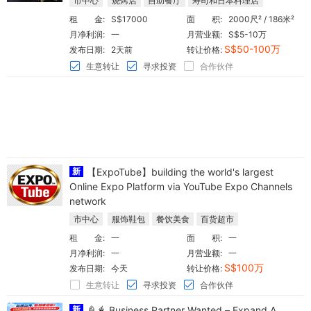
市中心
烧烤店
自助餐厅
寿司和日本料理店
租 金:
S$17000
面 积:
2000尺² / 186米²
月净利润:
一
月营业额:
S$5-10万
S$50-100万
发布日期:
2天前
转让价格:
生意转让
寻求投资
合作伙伴
新
【ExpoTube】building the world's largest
Online Expo Platform via YouTube Expo Channels
network
市中心
服饰鞋包
餐饮美食
百货超市
租 金:
一
面 积:
一
月净利润:
一
月营业额:
一
S$100万
发布日期:
今天
转让价格:
生意转让
寻求投资
合作伙伴
新
🍦🧋 Business Partner Wanted – Expand A