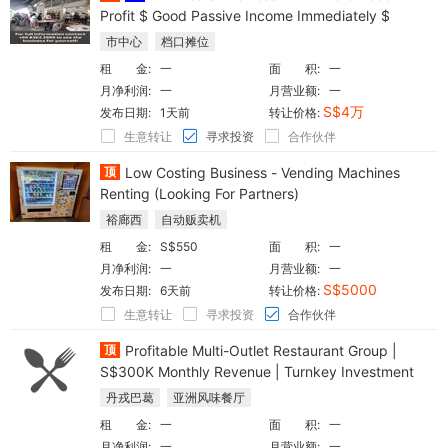
Profit $ Good Passive Income Immediately $
市中心
档口摊位
租 金:
一
面 积:
一
月净利润:
一
月营业额:
一
S$4万
发布日期:
1天前
转让价格:
生意转让
寻求投资
合作伙伴
顶
Low Costing Business - Vending Machines
Renting (Looking For Partners)
裕廊西
自动贩卖机
租 金:
S$550
面 积:
一
月净利润:
一
月营业额:
一
S$5000
发布日期:
6天前
转让价格:
生意转让
寻求投资
合作伙伴
顶
Profitable Multi-Outlet Restaurant Group |
S$300K Monthly Revenue | Turnkey Investment
丹戎巴葛
亚洲风味餐厅
租 金:
一
面 积:
一
月净利润:
一
月营业额:
一