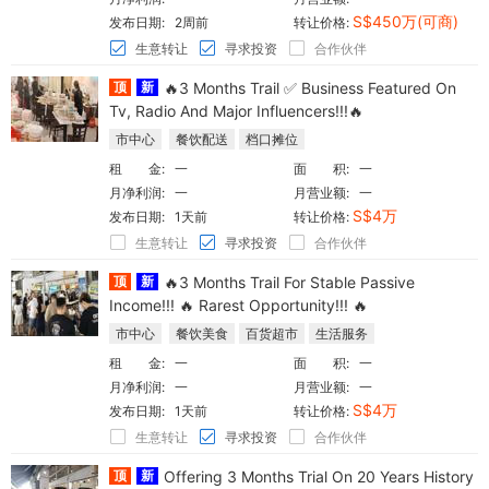
S$450万(可商)
发布日期:
2周前
转让价格:
生意转让
寻求投资
合作伙伴
顶
新
🔥3 Months Trail ✅ Business Featured On
Tv, Radio And Major Influencers!!!🔥
市中心
餐饮配送
档口摊位
租 金:
一
面 积:
一
月净利润:
一
月营业额:
一
S$4万
发布日期:
1天前
转让价格:
生意转让
寻求投资
合作伙伴
顶
新
🔥3 Months Trail For Stable Passive
Income!!! 🔥 Rarest Opportunity!!! 🔥
市中心
餐饮美食
百货超市
生活服务
租 金:
一
面 积:
一
月净利润:
一
月营业额:
一
S$4万
发布日期:
1天前
转让价格:
生意转让
寻求投资
合作伙伴
顶
新
Offering 3 Months Trial On 20 Years History