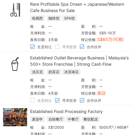
Rare Profitable Spa Onsen + Japanese/Western
Cafe Business For Sale
裕廊西
咖啡馆
SPA馆
租 金:
一
面 积:
一
月净利润:
一
月营业额:
S$5-10万
S$65万(可商)
发布日期:
3天前
转让价格:
生意转让
寻求投资
合作伙伴
Established Outlet Beverage Business | Malaysia's
500+ Store Franchise | Strong Cash Flow
淡滨尼
奶茶店
冰淇淋店
租 金:
一
面 积:
一
月净利润:
一
月营业额:
一
面议
发布日期:
4天前
转让价格:
生意转让
寻求投资
合作伙伴
Established Food Processing Factory
麦波申
自助餐厅
中餐厅
餐饮配送
租 金:
S$12000
面 积:
5000尺² / 465米²
月净利润:
一
月营业额:
一