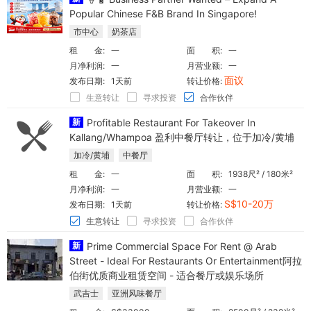
Popular Chinese F&B Brand In Singapore!
市中心
奶茶店
租 金:
一
面 积:
一
月净利润:
一
月营业额:
一
面议
发布日期:
1天前
转让价格:
生意转让
寻求投资
合作伙伴
新
Profitable Restaurant For Takeover In
Kallang/Whampoa 盈利中餐厅转让，位于加冷/黄埔
加冷/黄埔
中餐厅
租 金:
一
面 积:
1938尺² / 180米²
月净利润:
一
月营业额:
一
S$10-20万
发布日期:
1天前
转让价格:
生意转让
寻求投资
合作伙伴
新
Prime Commercial Space For Rent @ Arab
Street - Ideal For Restaurants Or Entertainment阿拉
伯街优质商业租赁空间 - 适合餐厅或娱乐场所
武吉士
亚洲风味餐厅