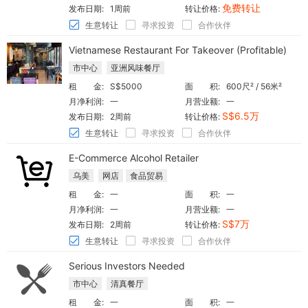
免费转让
发布日期:
1周前
转让价格:
生意转让
寻求投资
合作伙伴
Vietnamese Restaurant For Takeover (Profitable)
市中心
亚洲风味餐厅
租 金:
S$5000
面 积:
600尺² / 56米²
月净利润:
一
月营业额:
一
S$6.5万
发布日期:
2周前
转让价格:
生意转让
寻求投资
合作伙伴
E-Commerce Alcohol Retailer
乌美
网店
食品贸易
租 金:
一
面 积:
一
月净利润:
一
月营业额:
一
S$7万
发布日期:
2周前
转让价格:
生意转让
寻求投资
合作伙伴
Serious Investors Needed
市中心
清真餐厅
租 金:
一
面 积:
一