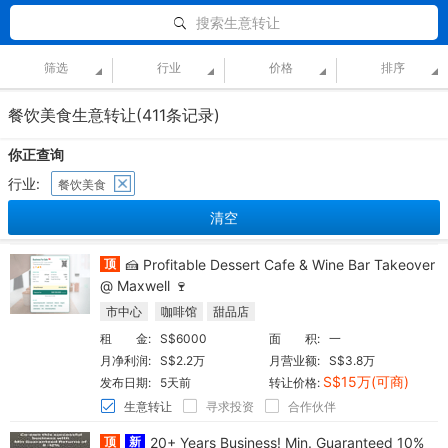
搜索生意转让
筛选
行业
价格
排序
餐饮美食生意转让(411条记录)
你正查询
行业:
餐饮美食
清空
顶
🍰 Profitable Dessert Cafe & Wine Bar Takeover
@ Maxwell 🍷
市中心
咖啡馆
甜品店
租 金:
S$6000
面 积:
一
月净利润:
S$2.2万
月营业额:
S$3.8万
S$15万(可商)
发布日期:
5天前
转让价格:
生意转让
寻求投资
合作伙伴
顶
新
20+ Years Business! Min. Guaranteed 10%