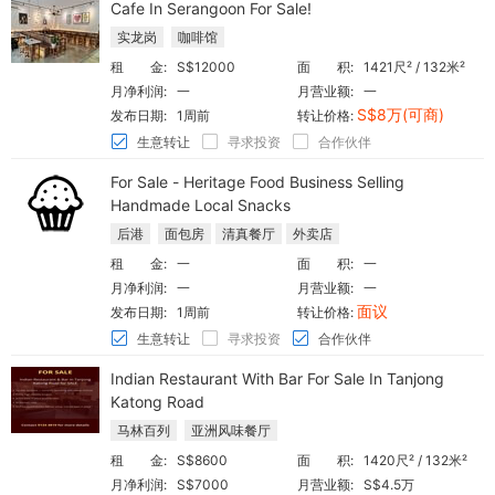
Cafe In Serangoon For Sale!
实龙岗
咖啡馆
租 金:
S$12000
面 积:
1421尺² / 132米²
月净利润:
一
月营业额:
一
S$8万(可商)
发布日期:
1周前
转让价格:
生意转让
寻求投资
合作伙伴
For Sale - Heritage Food Business Selling
Handmade Local Snacks
后港
面包房
清真餐厅
外卖店
租 金:
一
面 积:
一
月净利润:
一
月营业额:
一
面议
发布日期:
1周前
转让价格:
生意转让
寻求投资
合作伙伴
Indian Restaurant With Bar For Sale In Tanjong
Katong Road
马林百列
亚洲风味餐厅
租 金:
S$8600
面 积:
1420尺² / 132米²
月净利润:
S$7000
月营业额:
S$4.5万