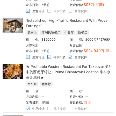
S$3万(可商)
发布日期:
6天前
转让价格:
生意转让
寻求投资
合作伙伴
“Established, High-Traffic Restaurant With Proven
Earnings”
武吉士
亚洲风味餐厅
中餐厅
快餐店
租 金:
S$20000
面 积:
3000尺² / 279米²
月净利润:
一
月营业额:
一
S$24.949万(可商)
发布日期:
6天前
转让价格:
生意转让
寻求投资
合作伙伴
🔥 Profitable Western Restaurant For Takeover 盈利
中的西餐厅转让 | Prime Chinatown Location 牛车水
黄金地段🔥
牛车水
西餐厅
租 金:
一
面 积:
一
月净利润:
一
月营业额:
一
面议
发布日期:
1周前
转让价格:
生意转让
寻求投资
合作伙伴