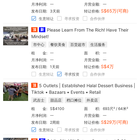
月净利润:
一
月营业额:
一
S$65万(可商)
发布日期:
3天前
转让价格:
生意转让
寻求投资
合作伙伴
顶
新
Please Learn From The Rich! Have Their
Mindset!
市中心
餐饮美食
百货超市
生活服务
租 金:
一
面 积:
一
月净利润:
一
月营业额:
一
S$4万
发布日期:
1天前
转让价格:
生意转让
寻求投资
合作伙伴
顶
5 Outlets | Established Halal Dessert Business |
Tiktok • Bazaars • Events • Retail
武吉士
甜品店
档口摊位
外卖店
租 金:
S$4100
面 积:
693尺² / 64米²
月净利润:
一
月营业额:
一
S$29万(可商)
发布日期:
2周前
转让价格:
生意转让
寻求投资
合作伙伴