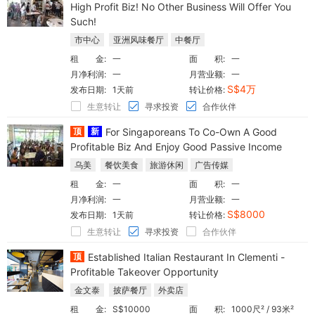
High Profit Biz! No Other Business Will Offer You
Such!
市中心
亚洲风味餐厅
中餐厅
租 金:
一
面 积:
一
月净利润:
一
月营业额:
一
S$4万
发布日期:
1天前
转让价格:
生意转让
寻求投资
合作伙伴
顶
新
For Singaporeans To Co-Own A Good
Profitable Biz And Enjoy Good Passive Income
乌美
餐饮美食
旅游休闲
广告传媒
租 金:
一
面 积:
一
月净利润:
一
月营业额:
一
S$8000
发布日期:
1天前
转让价格:
生意转让
寻求投资
合作伙伴
顶
Established Italian Restaurant In Clementi -
Profitable Takeover Opportunity
金文泰
披萨餐厅
外卖店
租 金:
S$10000
面 积:
1000尺² / 93米²