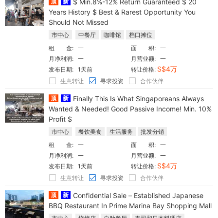
顶
新
$ Min.8%-12% Return Guaranteed $ 20
Years History $ Best & Rarest Opportunity You
Should Not Missed
市中心
中餐厅
咖啡馆
档口摊位
租 金:
一
面 积:
一
月净利润:
一
月营业额:
一
S$4万
发布日期:
1天前
转让价格:
生意转让
寻求投资
合作伙伴
顶
新
Finally This Is What Singaporeans Always
Wanted & Needed! Good Passive Income! Min. 10%
Profit $
市中心
餐饮美食
生活服务
批发分销
租 金:
一
面 积:
一
月净利润:
一
月营业额:
一
S$4万
发布日期:
1天前
转让价格:
生意转让
寻求投资
合作伙伴
顶
新
Confidential Sale – Established Japanese
BBQ Restaurant In Prime Marina Bay Shopping Mall